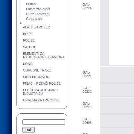
Prsteni
GAL-
00224
Patent zatvarači
Gurte i natezači
Čičak trake
ALATI I STROJEVI
BOJE
FOLIJE
ŠATORI
ELEMENTI ZA
NADOGRADNJU KAMIONA
KONCI
OBRUBNE TRAKE
GAL-
00221
SIGN PROIZVODI
PISAČI I REZAČI FOLIJE
GAL-
PLOČE ZA REKLAMNU
00222
INDUSTRIJU
OPREMA ZA TRGOVINE
GAL-
00223
GAL-
00496