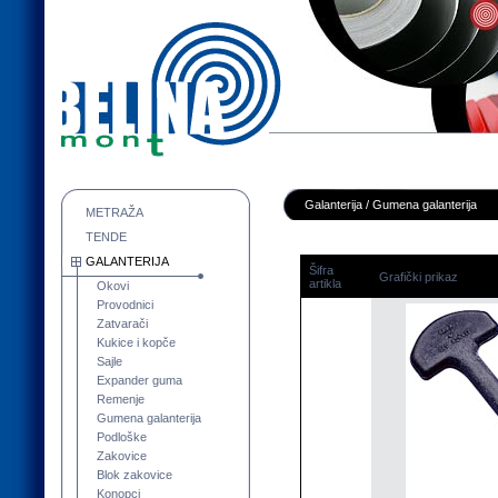
Galanterija / Gumena galanterija
METRAŽA
TENDE
GALANTERIJA
Šifra
Grafički prikaz
artikla
Okovi
Provodnici
Zatvarači
Kukice i kopče
Sajle
Expander guma
Remenje
Gumena galanterija
Podloške
Zakovice
Blok zakovice
Konopci