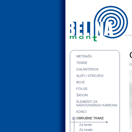
METRAŽA
TENDE
O
GALANTERIJA
ALATI I STROJEVI
BOJE
FOLIJE
ŠATORI
ELEMENTI ZA
NADOGRADNJU KAMIONA
KONCI
OBRUBNE TRAKE
Za tende
Za ostalo