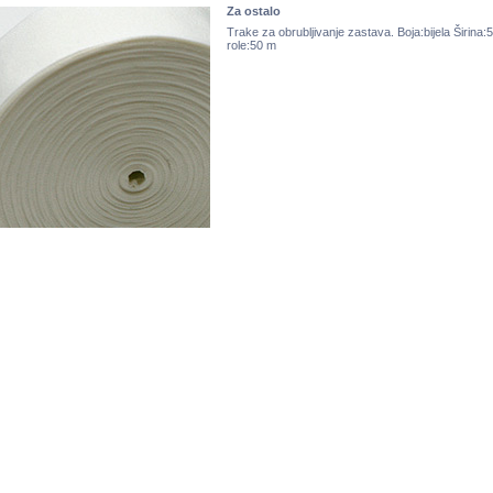
Za ostalo
Trake za obrubljivanje zastava. Boja:bijela Širina:5
role:50 m