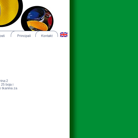
rina:2
25 boja i
e tkanina za