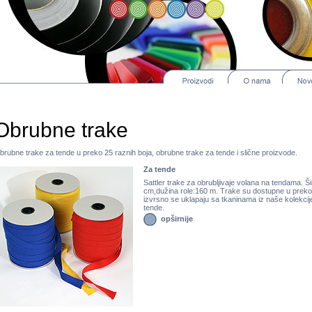
Obrubne trake
brubne trake za tende u preko 25 raznih boja, obrubne trake za tende i slične proizvode.
Za tende
Sattler trake za obrubljivaje volana na tendama. Ši
cm,dužina role:160 m. Trake su dostupne u preko 
izvrsno se uklapaju sa tkaninama iz naše kolekcij
tende.
opširnije