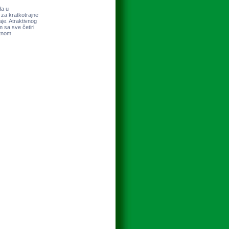
da u
 za kratkotrajne
je. Atraktivnog
 sa sve četiri
atnom.