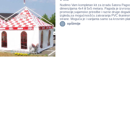
Nudimo Vam kompletan kit za izradu šatora Pago
dimenzijama 4x4 ili 5x5 metara. Pagoda je izvrsna
promocije,sajamske priredbe i razne druge događa
izgleda,sa mogućnosšću zatvaranja PVC tkaninom
strane. Moguća je i varijanta samo sa krovnim pl
opširnije