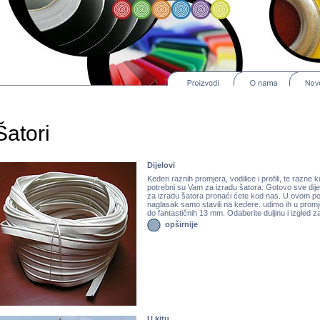
Šatori
Dijelovi
Kederi raznih promjera, vodilice i profili, te razne k
potrebni su Vam za izradu šatora. Gotovo sve dij
za izradu šatora pronaći ćete kod nas. U ovom p
naglasak samo stavili na kedere. udimo ih u promj
do fantastičnih 13 mm. Odaberite duljinu i izgled z
opširnije
U kitu