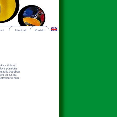
ukice i klizači
elove potrebne
oglavlju poseban
eru od 5,5 pa
astavice te boju.