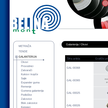
Galanterija / Okovi
METRAŽA
TENDE
GALANTERIJA
Šifra artikla
Grafički pr
Okovi
Provodnici
GAL-00368
Zatvarači
Kukice i kopče
Sajle
GAL-00365
Expander guma
Remenje
Gumena galanterija
GAL-00025
Podloške
Zakovice
Blok zakovice
GAL-00026
Konopci