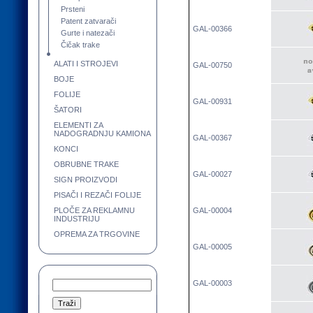
Prsteni
Patent zatvarači
GAL-00366
Gurte i natezači
Čičak trake
ALATI I STROJEVI
GAL-00750
BOJE
FOLIJE
GAL-00931
ŠATORI
ELEMENTI ZA
NADOGRADNJU KAMIONA
GAL-00367
KONCI
OBRUBNE TRAKE
GAL-00027
SIGN PROIZVODI
PISAČI I REZAČI FOLIJE
PLOČE ZA REKLAMNU
GAL-00004
INDUSTRIJU
OPREMA ZA TRGOVINE
GAL-00005
GAL-00003